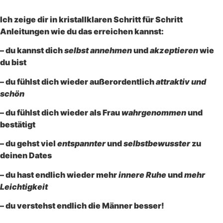
Ich zeige dir in kristallklaren
Schritt für Schritt
Anleitungen wie du das erreichen kannst:
– du kannst dich
selbst annehmen
und
akzeptieren
wie
du bist
– du fühlst dich wieder außerordentlich
attraktiv und
schön
– du fühlst dich wieder als Frau
wahrgenommen
und
bestätigt
– du gehst viel
entspannter
und
selbstbewusster
zu
deinen Dates
– du hast endlich wieder mehr
innere Ruhe
und
mehr
Leichtigkeit
– du verstehst endlich die Männer besser!