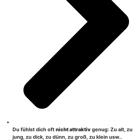
Du fühlst dich oft
nicht attraktiv
genug: Zu alt, zu
jung, zu dick, zu dünn, zu groß, zu klein usw..