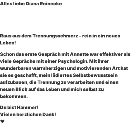
Alles liebe Diana Reinecke
Raus aus dem Trennungsschmerz – rein in ein neues
Leben!
Schon das erste Gespräch mit Annette war effektiver als
viele Gepräche mit einer Psychologin. Mit ihrer
wunderbaren warmherzigen und motivierenden Art hat
sie es geschafft, mein lädiertes Selbstbewusstsein
aufzubauen, die Trennung zu verarbeiten und einen
neuen Blick auf das Leben und mich selbst zu
bekommen.
Du bist Hammer!
Vielen herzlichen Dank!
♥