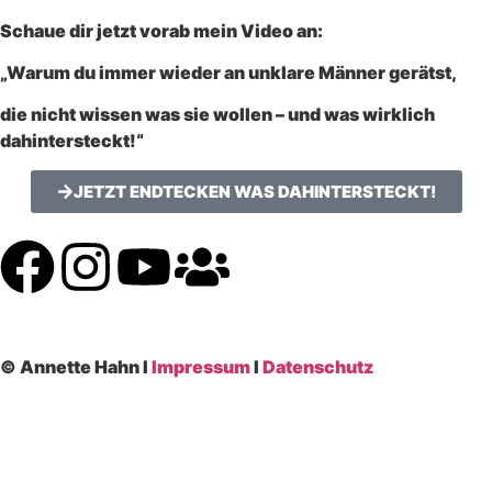
Schaue dir jetzt vorab mein Video an:
„Warum du immer wieder an unklare Männer gerätst,
die nicht wissen was sie wollen – und was wirklich
dahintersteckt!“
JETZT ENDTECKEN WAS DAHINTERSTECKT!
© Annette Hahn I
Impressum
I
Datenschutz