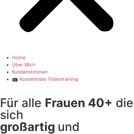
Home
Über Mich
Kundenstimmen
📺 Kostenloses Videotraining
Für alle
Frauen 40+
die
sich
großartig
und