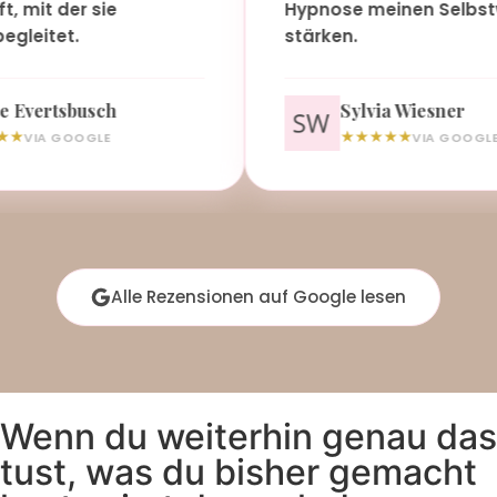
t der sie
Hypnose meinen Selbstwert 
tet.
stärken.
rtsbusch
Sylvia Wiesner
A GOOGLE
VIA GOOGLE
★★★★★
Alle Rezensionen auf Google lesen
Wenn du weiterhin genau das
tust, was du bisher gemacht