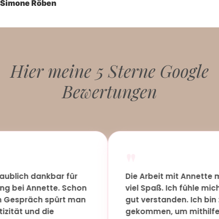
Simone Röben
Hier meine 5 Sterne Google
Bewertungen
"
ich dankbar für
Die Arbeit mit Annette mach
i Annette. Schon
viel Spaß. Ich fühle mich im
spräch spürt man
gut verstanden. Ich bin zu ihr
t und die
gekommen, um mithilfe von