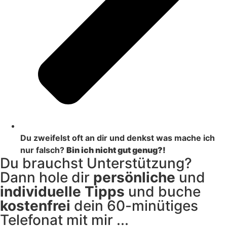
Du zweifelst oft an dir und denkst was mache ich
nur falsch?
Bin ich nicht gut genug?!
Du brauchst Unterstützung?
Dann hole dir
persönliche
und
individuelle Tipps
und buche
kostenfrei
dein 60-minütiges
Telefonat mit mir ...